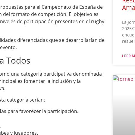
Ama
 propuestas para el Campeonato de España de
n del formato de competición. El objetivo es
niveles de participación presentes en el rugby
La Jor
2025/2
encuen
dades diferenciadas que se desarrollarían de
resuel
evento.
LEER M
ra Todos
omo una categoría participativa denominada
incipal es fomentar la inclusión y la
va.
sta categoría serían:
s para favorecer la participación.
.
ubes y jugadores.