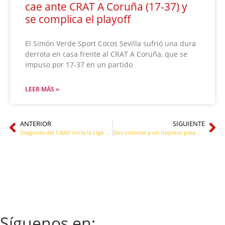
cae ante CRAT A Coruña (17-37) y
se complica el playoff
El Simón Verde Sport Cocos Sevilla sufrió una dura
derrota en casa frente al CRAT A Coruña, que se
impuso por 17-37 en un partido
LEER MÁS »
ANTERIOR
SIGUIENTE
Dragones del CAAD inicia la Liga Nacional de Rugby en Silla con nuevos refuerzos internacionales
Dos victorias y un tropiezo para Dragones del CAAD en el arranque liguero de Illescas
Síguenos en: