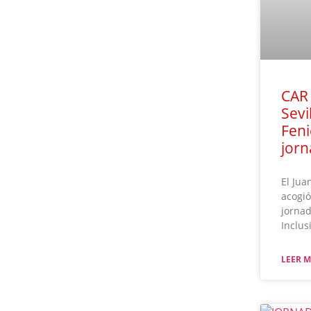
CAR 
Sevi
Feni
jorn
El Jua
acogió
jornad
Inclus
LEER M