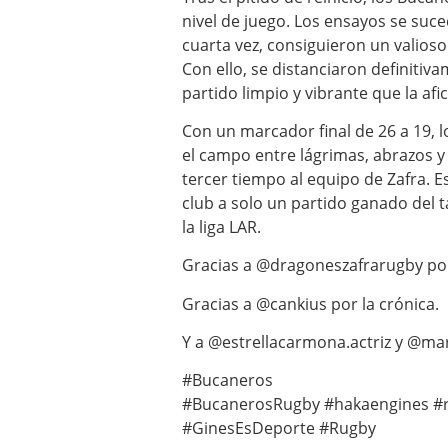
nivel de juego. Los ensayos se suce
cuarta vez, consiguieron un valios
Con ello, se distanciaron definitiva
partido limpio y vibrante que la af
Con un marcador final de 26 a 19, l
el campo entre lágrimas, abrazos 
tercer tiempo al equipo de Zafra. E
club a solo un partido ganado del 
la liga LAR.
Gracias a @dragoneszafrarugby por 
Gracias a @cankius por la crónica.
Y a @estrellacarmona.actriz y @mar
#Bucaneros
#BucanerosRugby #hakaengines #
#GinesEsDeporte #Rugby