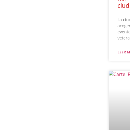
ciu
La ciu
acoger
event
vetera
LEER M