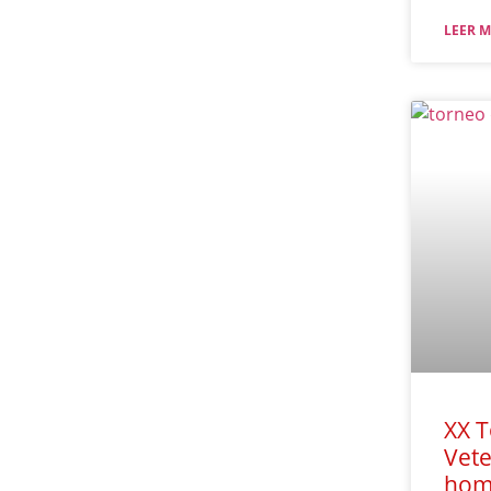
LEER M
XX 
Vete
home