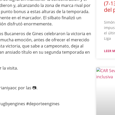
(7-1
dieron y, alcanzando la zona de marca rival por
del 
o punto bonus a estas alturas de la temporada.
mente en el marcador. El silbato finalizó un
Simón 
ición disfrutó enormemente.
impuso
el últ
os Bucaneros de Gines celebraron la victoria en
Liga
y mucha emoción, antes de ofrecer el merecido
sta victoria, que sabe a campeonato, deja al
LEER M
tan ansiado título en su segunda temporada en
la visita.
ianiyaoc por las 📷.
rugbyengines #deporteengines