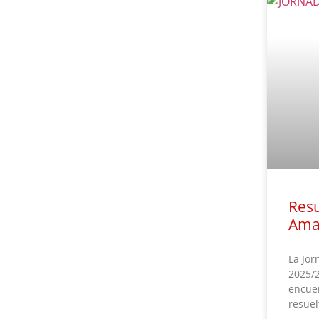
Resu
Ama
La Jor
2025/2
encuen
resuel