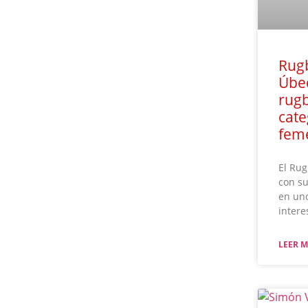
Rugb
Úbe
rugb
cate
fem
El Rug
con su
en uno
intere
LEER M